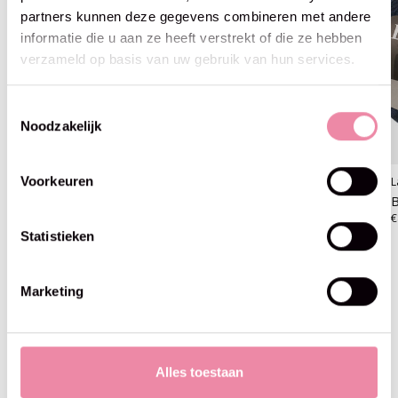
partners kunnen deze gegevens combineren met andere
informatie die u aan ze heeft verstrekt of die ze hebben
verzameld op basis van uw gebruik van hun services.
Toestemmingsselectie
Noodzakelijk
Voorkeuren
Lana Grossa
Lana Grossa
L
Brigitte no2 -01 groen
Brigitte no2 -09 rood
B
€8,95
€8,95
€
Statistieken
Marketing
Blijf op de hoogte
Alles toestaan