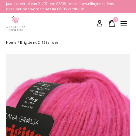
Jaarlijks verlof van 21/07 tem 08/08 - online bestellingen tijdens
deze periode worden pas na 08/08 verstuurd
0
items
Home
/
Brigitte no2 -19 felroze
Slideshow Items