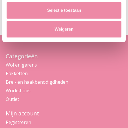
Abo
Selectie toestaan
Maak je geen zorgen, we sturen geen spam
Weigeren
Categorieën
Wol en garens
Pakketten
Brei- en haakbenodigdheden
Workshops
Outlet
Mijn account
Registreren