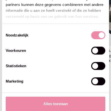
partners kunnen deze gegevens combineren met andere
informatie die u aan ze heeft verstrekt of die ze hebben
verzameld op basis van uw gebruik van hun services.
Toestemmingsselectie
Noodzakelijk
Voorkeuren
Lana Grossa
Lana Grossa
L
Brigitte no2 -01 groen
Brigitte no2 -09 rood
B
€8,95
€8,95
€
Statistieken
Marketing
Blijf op de hoogte
Alles toestaan