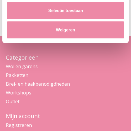
Abo
Selectie toestaan
Maak je geen zorgen, we sturen geen spam
Weigeren
Categorieën
Wol en garens
Pakketten
Brei- en haakbenodigdheden
Workshops
Outlet
Mijn account
Registreren