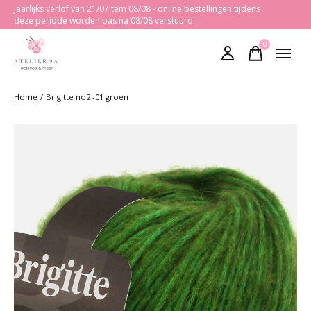
Jaarlijks verlof van 21/07 tem 08/08 - online bestellingen tijdens
deze periode worden pas na 08/08 verstuurd
0
items
Home
/
Brigitte no2 -01 groen
Slideshow Items