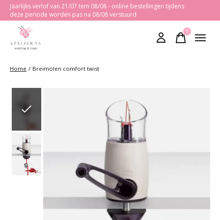
Jaarlijks verlof van 21/07 tem 08/08 - online bestellingen tijdens
deze periode worden pas na 08/08 verstuurd
0
items
Home
/
Breimolen comfort twist
Slideshow Items