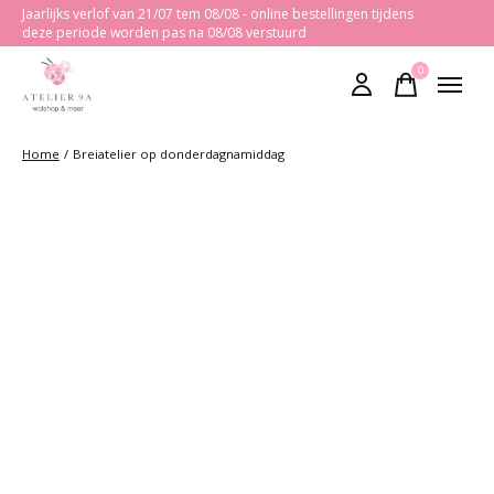
Jaarlijks verlof van 21/07 tem 08/08 - online bestellingen tijdens
deze periode worden pas na 08/08 verstuurd
0
items
Home
/
Breiatelier op donderdagnamiddag