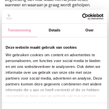
wanneer en waaraan je graag wordt geholpen.
reden:
*
Toestemming
Details
Over
wanneer deelnemen:
*
Deze website maakt gebruik van cookies
Aantal:
Toevoegen aan winkelwagen
We gebruiken cookies om content en advertenties te
personaliseren, om functies voor social media te bieden
Beschrijving
en om ons websiteverkeer te analyseren. Ook delen we
informatie over uw gebruik van onze site met onze
partners voor social media, adverteren en analyse. Deze
partners kunnen deze gegevens combineren met andere
informatie die u aan ze heeft verstrekt of die ze hebben
Gerelateerde producten
verzameld op basis van uw gebruik van hun services.