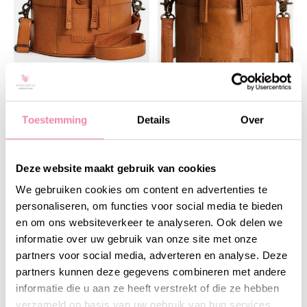
Toestemming
Details
Over
Muud
Muud
MUUD 'Bturn'
MUUD 'Saturn' Limited
Edition
€179,00
€145,00
Deze website maakt gebruik van cookies
We gebruiken cookies om content en advertenties te
personaliseren, om functies voor social media te bieden
en om ons websiteverkeer te analyseren. Ook delen we
informatie over uw gebruik van onze site met onze
partners voor social media, adverteren en analyse. Deze
partners kunnen deze gegevens combineren met andere
informatie die u aan ze heeft verstrekt of die ze hebben
verzameld op basis van uw gebruik van hun services.