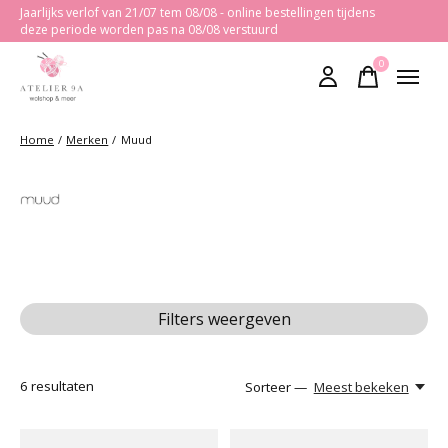
Jaarlijks verlof van 21/07 tem 08/08 - online bestellingen tijdens
deze periode worden pas na 08/08 verstuurd
0
items
Home
/
Merken
/
Muud
Muud
Filters weergeven
6
resultaten
Sorteer —
Meest bekeken