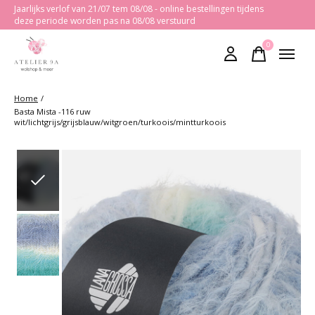
Jaarlijks verlof van 21/07 tem 08/08 - online bestellingen tijdens
deze periode worden pas na 08/08 verstuurd
0
items
Home
/
Basta Mista -116 ruw
wit/lichtgrijs/grijsblauw/witgroen/turkoois/mintturkoois
Slideshow Items