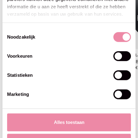
informatie die u aan ze heeft verstrekt of die ze hebben
verzameld op basis van uw gebruik van hun services.
Toestemmingsselectie
Noodzakelijk
Lana Grossa
Lana Grossa
L
Voorkeuren
Basta -01 ruwe witte
Basta -02 lichtbeige
B
€6,95
€6,95
€
Statistieken
Marketing
Blijf op de hoogte
Alles toestaan
Abo