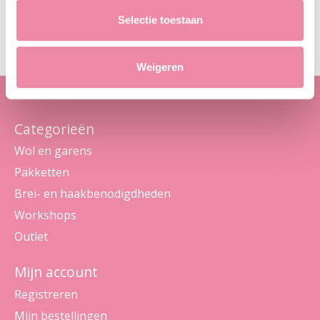
Abo
Selectie toestaan
Maak je geen zorgen, we sturen geen spam
Weigeren
Categorieën
Wol en garens
Pakketten
Brei- en haakbenodigdheden
Workshops
Outlet
Mijn account
Registreren
Mijn bestellingen