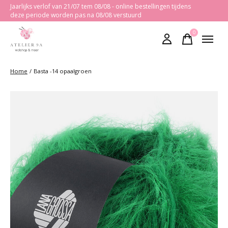
Jaarlijks verlof van 21/07 tem 08/08 - online bestellingen tijdens
deze periode worden pas na 08/08 verstuurd
0
items
Home
/
Basta -14 opaalgroen
Slideshow Items