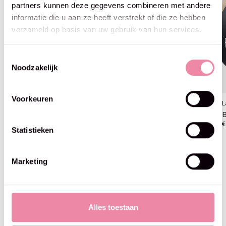
partners kunnen deze gegevens combineren met andere
informatie die u aan ze heeft verstrekt of die ze hebben
verzameld op basis van uw gebruik van hun services.
Toestemmingsselectie
Noodzakelijk
Voorkeuren
Lana Grossa
Lana Grossa
L
Basta -01 ruwe witte
Basta -02 lichtbeige
B
€6,95
€6,95
€
Statistieken
Marketing
Blijf op de hoogte
Alles toestaan