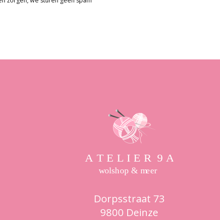
en zorgen, we sturen geen spam
Dorpsstraat 73
9800 Deinze