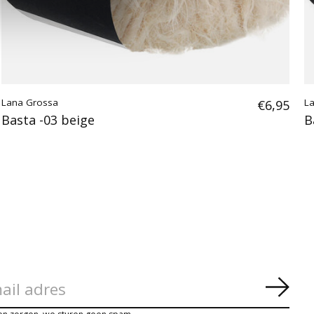
Lana Grossa
€6,95
L
Basta -03 beige
B
Abon