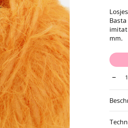
Losje
Basta
imitat
mm.
Aantal
Beschr
Techni