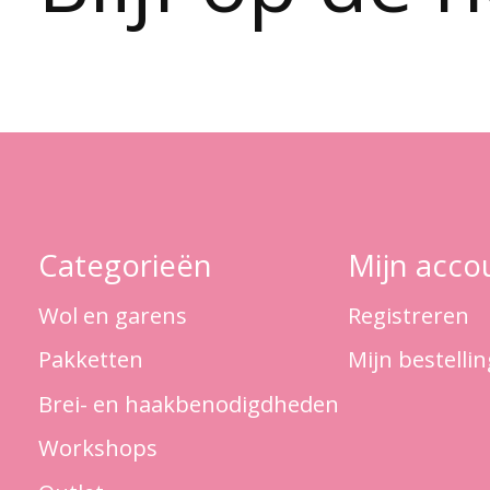
Categorieën
Mijn acco
Wol en garens
Registreren
Pakketten
Mijn bestelli
Brei- en haakbenodigdheden
Workshops