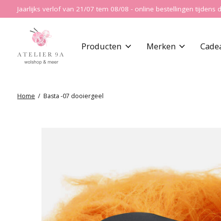
Jaarlijks verlof van 21/07 tem 08/08 - online bestellingen tijde
Producten
Merken
Cade
Home
/
Basta -07 dooiergeel
Slideshow Items