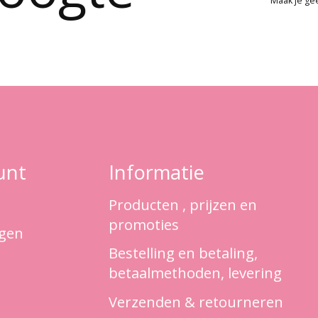
Maak je ge
unt
Informatie
Producten , prijzen en
promoties
ngen
Bestelling en betaling,
betaalmethoden, levering
Verzenden & retourneren