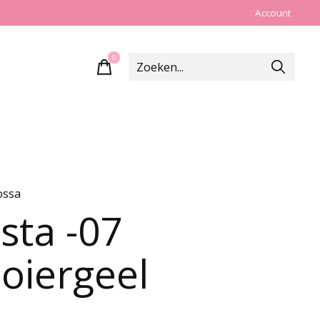
Account
0
items
ossa
sta -07
oiergeel