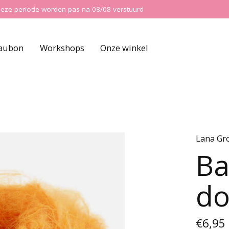
ns deze periode worden pas na 08/08 verstuurd
aubon
Workshops
Onze winkel
Lana Gr
Ba
do
€6,95