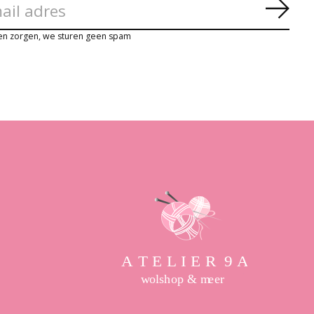
Abon
en zorgen, we sturen geen spam