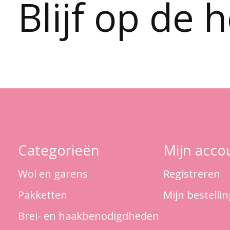
Blijf op de 
Categorieën
Mijn acco
Wol en garens
Registreren
Pakketten
Mijn bestelli
Brei- en haakbenodigdheden