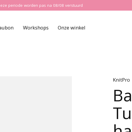
ns deze periode worden pas na 08/08 verstuurd
aubon
Workshops
Onze winkel
KnitPro
Ba
Tu
ha