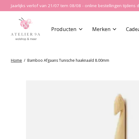
Jaarlijks verlof van 21/07 tem 08/08 - online bestellingen tijde
Producten
Merken
Cade
Home
/
Bamboo Afgaans Tunische haaknaald 8.00mm
Slideshow Items