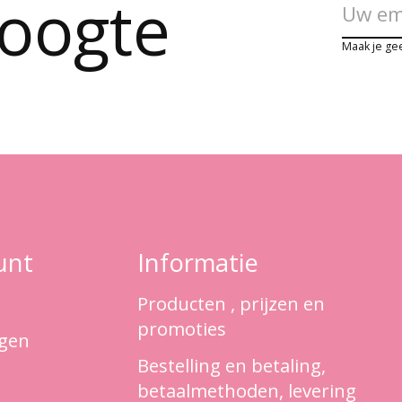
hoogte
Maak je ge
unt
Informatie
Producten , prijzen en
promoties
ngen
Bestelling en betaling,
betaalmethoden, levering