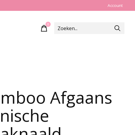
Account
0
items
mboo Afgaans
nische
aknaald