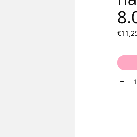
8
€11,2
Aantal