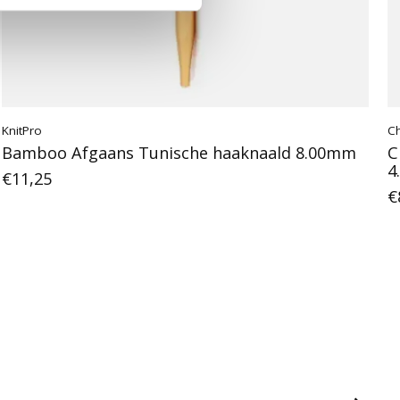
KnitPro
C
Bamboo Afgaans Tunische haaknaald 8.00mm
C
4
€11,25
€