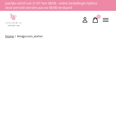
Jaarlijks verlof van 21/07 tem 08/08 - online bestellingen tijdens
deze periode worden pas na 08/08 verstuurd
0
items
Home
/
Amigurumi_atelier