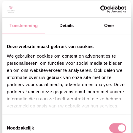
deel te nemen.
keuzemoment:
*
Toestemming
Details
Over
Aantal:
Toevoegen aan winkelwagen
Deze website maakt gebruik van cookies
Beschrijving
We gebruiken cookies om content en advertenties te
personaliseren, om functies voor social media te bieden
en om ons websiteverkeer te analyseren. Ook delen we
informatie over uw gebruik van onze site met onze
partners voor social media, adverteren en analyse. Deze
partners kunnen deze gegevens combineren met andere
Gerelateerde producten
informatie die u aan ze heeft verstrekt of die ze hebben
verzameld op basis van uw gebruik van hun services.
Carousel items
Toestemmingsselectie
Noodzakelijk