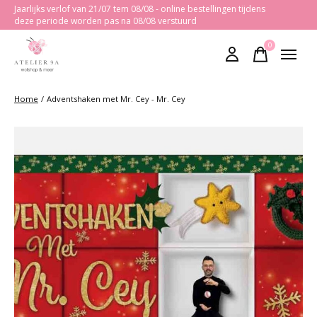
Jaarlijks verlof van 21/07 tem 08/08 - online bestellingen tijdens
deze periode worden pas na 08/08 verstuurd
0
items
Home
/
Adventshaken met Mr. Cey - Mr. Cey
Slideshow Items