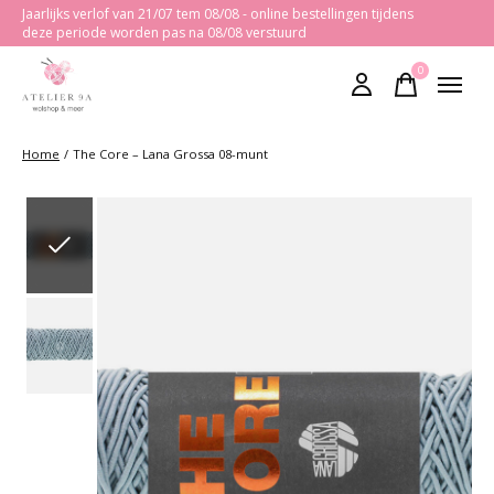
Jaarlijks verlof van 21/07 tem 08/08 - online bestellingen tijdens
deze periode worden pas na 08/08 verstuurd
0
items
Home
/
The Core – Lana Grossa 08-munt
Slideshow Items