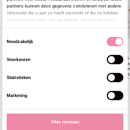
partners kunnen deze gegevens combineren met andere
informatie die u aan ze heeft verstrekt of die ze hebben
verzameld op basis van uw gebruik van hun services.
Toestemmingsselectie
Noodzakelijk
Lana Grossa
Lana Grossa
L
Voorkeuren
Natural Lama Fine -110-licht
Natural Lama Fine -111
N
beige25%
kameel25%
€6,71
€6,71
€
Statistieken
€8,95
€8,95
€8
Marketing
Blijf op de hoogte
Alles toestaan