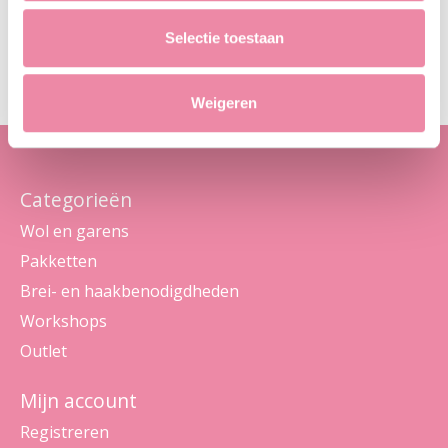
Abo
Selectie toestaan
Maak je geen zorgen, we sturen geen spam
Weigeren
Categorieën
Wol en garens
Pakketten
Brei- en haakbenodigdheden
Workshops
Outlet
Mijn account
Registreren