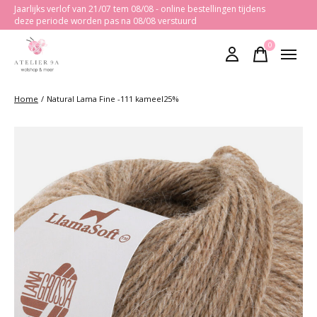
Jaarlijks verlof van 21/07 tem 08/08 - online bestellingen tijdens
deze periode worden pas na 08/08 verstuurd
0
items
Home
/
Natural Lama Fine -111 kameel25%
Slideshow Items