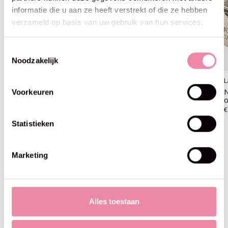
informatie die u aan ze heeft verstrekt of die ze hebben
verzameld op basis van uw gebruik van hun services.
Toestemmingsselectie
Noodzakelijk
Lana Grossa
Lana Grossa
L
Natural Cotton Gots -04
Natural Cotton Gots -05
N
Voorkeuren
lentegroen
geel
o
€3,95
€3,95
€
Statistieken
Marketing
Blijf op de hoogte
Alles toestaan
Abo