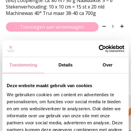
(Bio) Looplengte: ca. 80 m / 50 g Naalddikte: 5 – 6
Stekenverhouding: 10 x 10 cm = 15 st x 20 nld
Machinewas 40° Trui maar 38-40 ca 700g
Aantal:
Toevoegen aan winkelwagen
Toestemming
Details
Over
Gerelateerde producten
Carousel items
Deze website maakt gebruik van cookies
We gebruiken cookies om content en advertenties te
personaliseren, om functies voor social media te bieden
en om ons websiteverkeer te analyseren. Ook delen we
informatie over uw gebruik van onze site met onze
partners voor social media, adverteren en analyse. Deze
partners kunnen deze gegevens combineren met andere