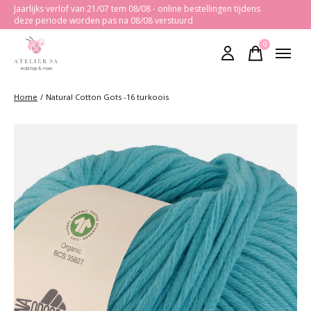
Jaarlijks verlof van 21/07 tem 08/08 - online bestellingen tijdens
deze periode worden pas na 08/08 verstuurd
0
items
Home
/
Natural Cotton Gots -16 turkoois
Slideshow Items