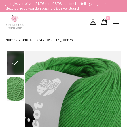
Jaarlijks verlof van 21/07 tem 08/08 - online bestellingen tijdens
deze periode worden pas na 08/08 verstuurd
0
items
Home
/
Glamcot - Lana Grossa -17 groen %
Slideshow Items