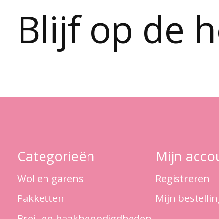
Blijf op de 
Categorieën
Mijn acco
Wol en garens
Registreren
Pakketten
Mijn bestelli
Brei- en haakbenodigdheden