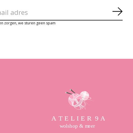
Abon
en zorgen, we sturen geen spam