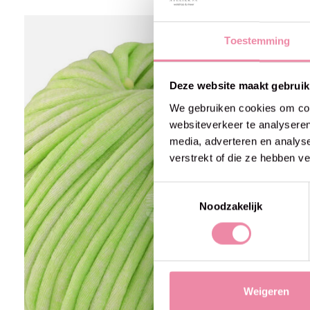
Carousel items
-0% off
Toestemming
Deze website maakt gebruik
We gebruiken cookies om cont
websiteverkeer te analyseren
media, adverteren en analys
verstrekt of die ze hebben v
Toestemmingsselectie
Noodzakelijk
Weigeren