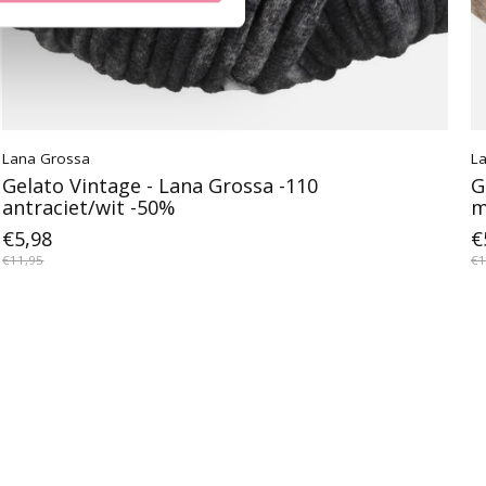
Lana Grossa
L
Gelato Vintage - Lana Grossa -110
G
antraciet/wit -50%
m
€5,98
€
€11,95
€1