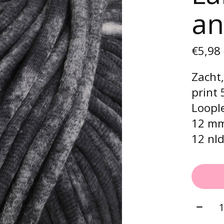
an
€5,98
Zacht,
print 
Loople
12 mm
12 nl
Aantal