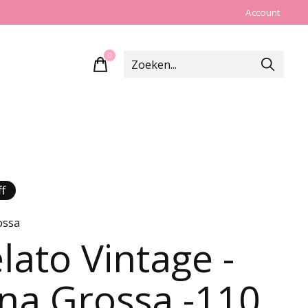
Account
0
items
f
ossa
lato Vintage -
na Grossa -110