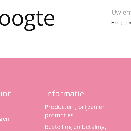
hoogte
Maak je ge
unt
Informatie
Producten , prijzen en
promoties
ngen
Bestelling en betaling,