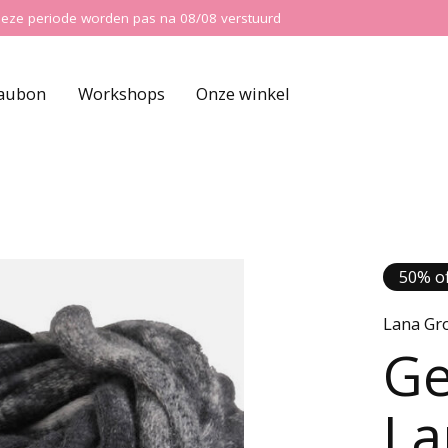
ns deze periode worden pas na 08/08 verstuurd
aubon
Workshops
Onze winkel
50% of
Lana Gr
Ge
La