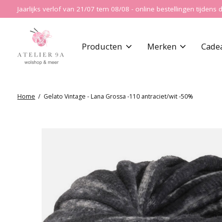
Jaarlijks verlof van 21/07 tem 08/08 - online bestellingen tijde
Producten
Merken
Cade
Home
/
Gelato Vintage - Lana Grossa -110 antraciet/wit -50%
Slideshow Items