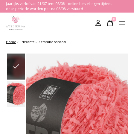
Jaarlijks verlof van 21/07 tem 08/08 - online bestellingen tijdens
deze periode worden pas na 08/08 verstuurd
0
items
Home
/
Frizzante -13 framboosrood
Slideshow Items