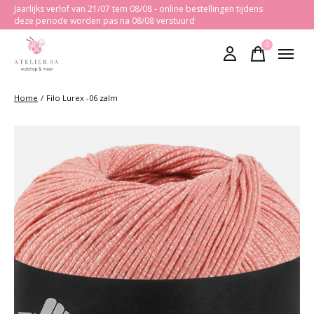
Jaarlijks verlof van 21/07 tem 08/08 - online bestellingen tijdens
deze periode worden pas na 08/08 verstuurd
0
items
Home
/
Filo Lurex -06 zalm
Slideshow Items