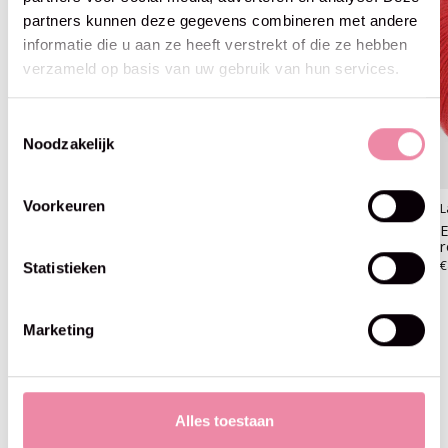
partners kunnen deze gegevens combineren met andere
informatie die u aan ze heeft verstrekt of die ze hebben
verzameld op basis van uw gebruik van hun services.
Toestemmingsselectie
Noodzakelijk
Voorkeuren
Lana Grossa
Lana Grossa
L
Ecopuno - Lana Grossa -06
Ecopuno - Lana Grossa -08
E
rood
sering
€8,95
€8,95
€
Statistieken
Marketing
Blijf op de hoogte
Alles toestaan