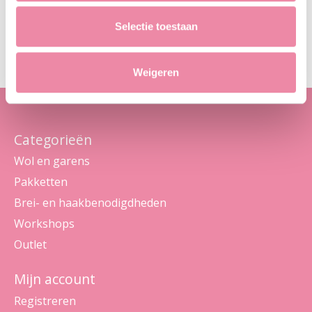
Abo
Selectie toestaan
Maak je geen zorgen, we sturen geen spam
Weigeren
Categorieën
Wol en garens
Pakketten
Brei- en haakbenodigdheden
Workshops
Outlet
Mijn account
Registreren