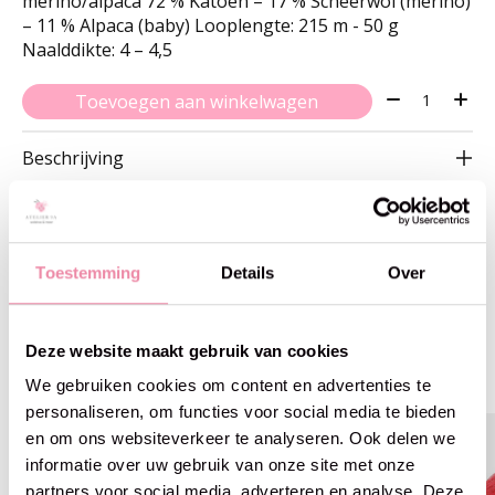
merino/alpaca 72 % Katoen – 17 % Scheerwol (merino)
– 11 % Alpaca (baby) Looplengte: 215 m - 50 g
Naalddikte: 4 – 4,5
Aantal:
Toevoegen aan winkelwagen
Beschrijving
Toestemming
Details
Over
Gerelateerde producten
Deze website maakt gebruik van cookies
Carousel items
We gebruiken cookies om content en advertenties te
personaliseren, om functies voor social media te bieden
en om ons websiteverkeer te analyseren. Ook delen we
informatie over uw gebruik van onze site met onze
partners voor social media, adverteren en analyse. Deze