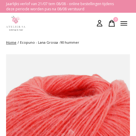
Jaarlijks verlof van 21/07 tem 08/08 - online bestellingen tijdens
deze periode worden pas na 08/08 verstuurd
0
items
Home
/
Ecopuno - Lana Grossa -90 hummer
Slideshow Items