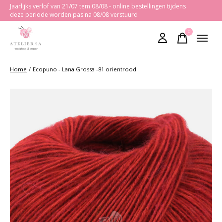
Jaarlijks verlof van 21/07 tem 08/08 - online bestellingen tijdens
deze periode worden pas na 08/08 verstuurd
0
items
Home
/
Ecopuno - Lana Grossa -81 orientrood
Slideshow Items