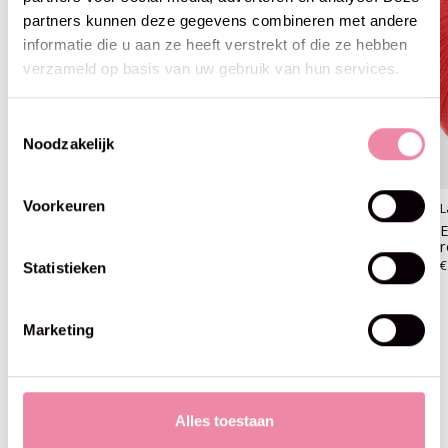
partners kunnen deze gegevens combineren met andere
informatie die u aan ze heeft verstrekt of die ze hebben
verzameld op basis van uw gebruik van hun services.
Toestemmingsselectie
Noodzakelijk
Voorkeuren
Lana Grossa
Lana Grossa
L
Ecopuno - Lana Grossa -06
Ecopuno - Lana Grossa -08
E
rood
sering
€8,95
€8,95
€
Statistieken
Marketing
Blijf op de hoogte
Alles toestaan