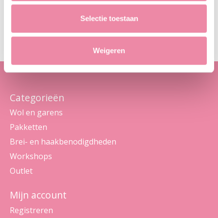
Abo
Selectie toestaan
Maak je geen zorgen, we sturen geen spam
Weigeren
Categorieën
Wol en garens
Pakketten
Brei- en haakbenodigdheden
Workshops
Outlet
Mijn account
Registreren