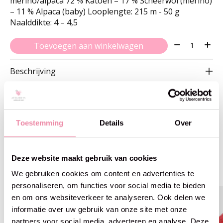
merino/alpaca 72 % Katoen – 17 % Scheerwol (merino)
– 11 % Alpaca (baby) Looplengte: 215 m - 50 g
Naalddikte: 4 – 4,5
Aantal:
Toevoegen aan winkelwagen
Beschrijving
Toestemming
Details
Over
Gerelateerde producten
Deze website maakt gebruik van cookies
Carousel items
We gebruiken cookies om content en advertenties te
personaliseren, om functies voor social media te bieden
en om ons websiteverkeer te analyseren. Ook delen we
informatie over uw gebruik van onze site met onze
partners voor social media, adverteren en analyse. Deze