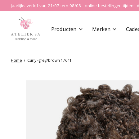
Jaarlijks verlof van 21/07 tem 08/08 - online bestellingen tijde
Producten
Merken
Cade
Home
/
Curly -grey/brown 17641
Slideshow Items