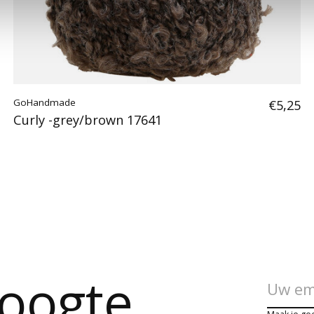
GoHandmade
€5,25
Curly -grey/brown 17641
hoogte