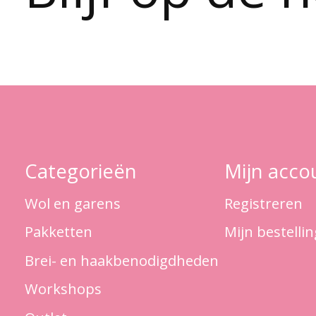
Categorieën
Mijn acco
Wol en garens
Registreren
Pakketten
Mijn bestelli
Brei- en haakbenodigdheden
Workshops