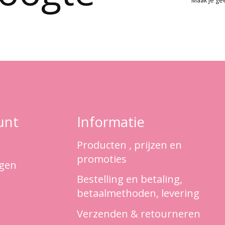
Maak je ge
unt
Informatie
Producten , prijzen en
promoties
ngen
Bestelling en betaling,
betaalmethoden, levering
Verzenden & retourneren