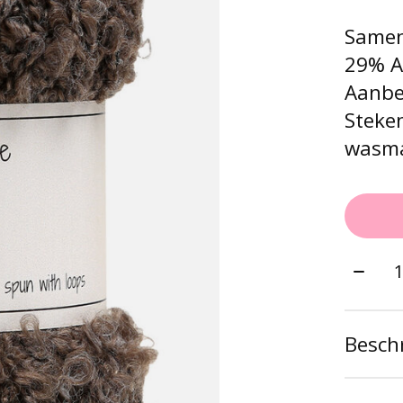
Samen
29% A
Aanbe
Steke
wasma
Aantal
Beschr