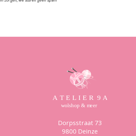
en zorgen, we sturen geen spam
Dorpsstraat 73
9800 Deinze