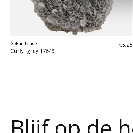
GoHandmade
€5,25
Curly -grey 17643
Blijf op de 