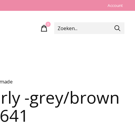
Account
0
items
made
rly -grey/brown
641