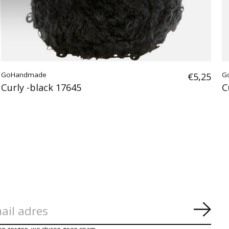
GoHandmade
€5,25
G
Curly -black 17645
C
Abon