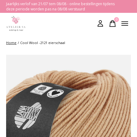
Jaarlijks verlof van 21/07 tem 08/08 - online bestellingen tijdens
deze periode worden pas na 08/08 verstuurd
0
items
Home
/
Cool Wool -2121 eierschaal
Slideshow Items