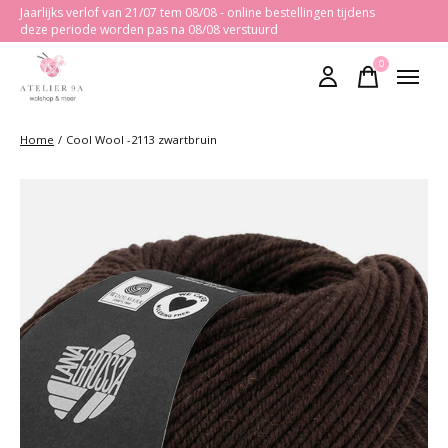
Jaarlijks verlof van 21/07 tem 08/08 - online bestellingen tijdens
deze periode worden pas na 08/08 verstuurd
0
items
Home
/
Cool Wool -2113 zwartbruin
Slideshow Items