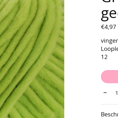
ge
€4,97
vinge
Loople
12
Aantal
Beschr