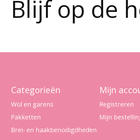
Blijf op de 
Categorieën
Mijn acco
Wol en garens
Registreren
Pakketten
Mijn bestelli
Brei- en haakbenodigdheden