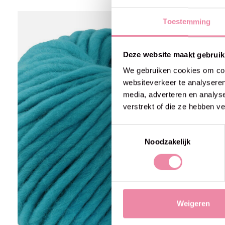
Carousel items
Toestemming
50% off
Deze website maakt gebruik
We gebruiken cookies om cont
websiteverkeer te analyseren
media, adverteren en analys
verstrekt of die ze hebben v
Toestemmingsselectie
Noodzakelijk
Weigeren