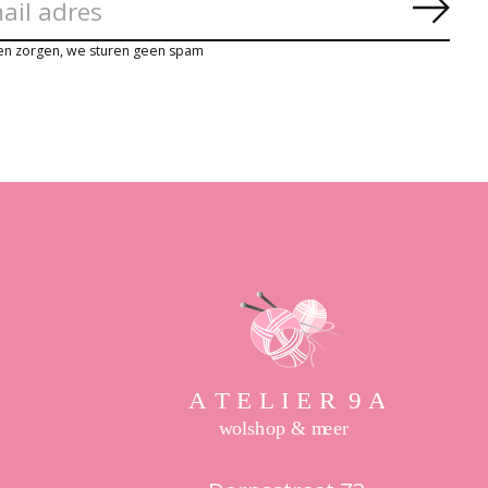
Abon
en zorgen, we sturen geen spam