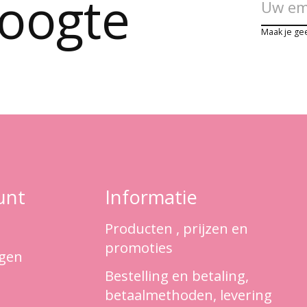
hoogte
Maak je ge
unt
Informatie
Producten , prijzen en
promoties
ngen
Bestelling en betaling,
betaalmethoden, levering