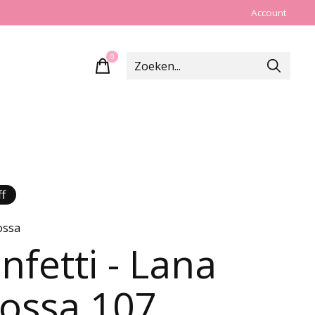
Account
0
items
f
ossa
nfetti - Lana
ossa 107