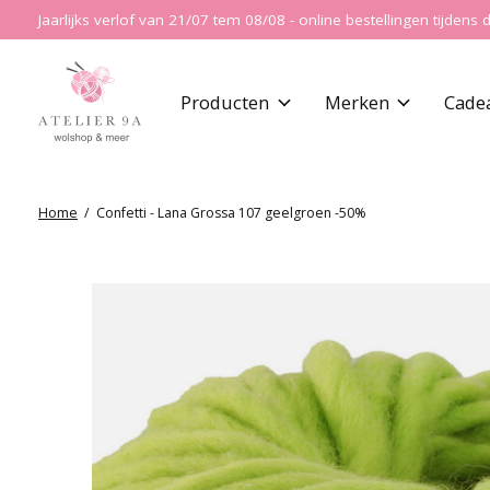
Jaarlijks verlof van 21/07 tem 08/08 - online bestellingen tijde
Producten
Merken
Cade
Home
/
Confetti - Lana Grossa 107 geelgroen -50%
Slideshow Items