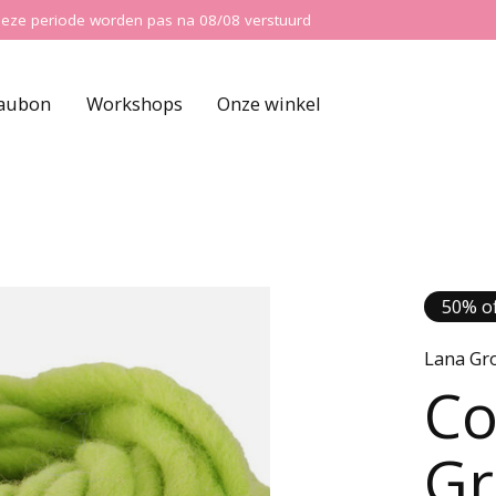
ns deze periode worden pas na 08/08 verstuurd
aubon
Workshops
Onze winkel
50% of
Lana Gr
Co
Gr