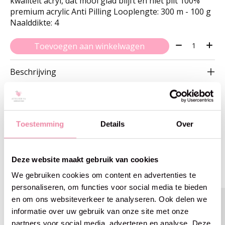
kwaliteit acryl, dat mooi glad blijft en niet pilt 100%
premium acrylic Anti Pilling Looplengte: 300 m - 100 g
Naalddikte: 4
Aantal:
Toevoegen aan winkelwagen
Beschrijving
Toestemming
Details
Over
Gerelateerde producten
Deze website maakt gebruik van cookies
Carousel items
We gebruiken cookies om content en advertenties te
personaliseren, om functies voor social media te bieden
en om ons websiteverkeer te analyseren. Ook delen we
informatie over uw gebruik van onze site met onze
partners voor social media, adverteren en analyse. Deze