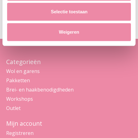
Abo
Selectie toestaan
Maak je geen zorgen, we sturen geen spam
Weigeren
Categorieën
Wol en garens
Pakketten
Brei- en haakbenodigdheden
Workshops
Outlet
Mijn account
Registreren