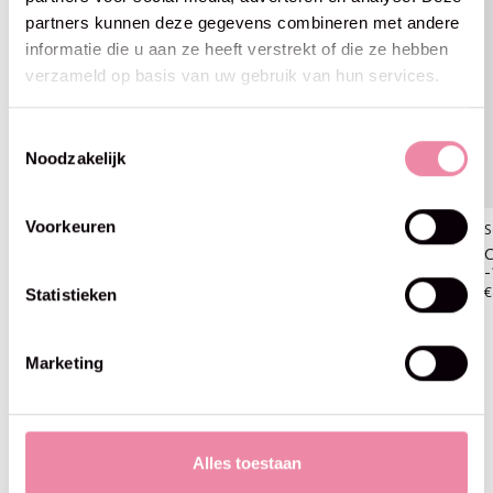
partners kunnen deze gegevens combineren met andere
informatie die u aan ze heeft verstrekt of die ze hebben
verzameld op basis van uw gebruik van hun services.
Toestemmingsselectie
Noodzakelijk
Voorkeuren
Scheepjes
Scheepjes
S
Colour Crafter - Scheepjes
Colour Crafter - Scheepjes
C
-1001 Weert
-1002 Ede
-
€4,25
€4,25
€
Statistieken
Marketing
Blijf op de hoogte
Alles toestaan