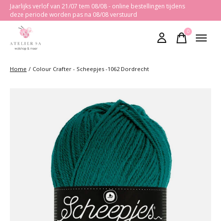
Jaarlijks verlof van 21/07 tem 08/08 - online bestellingen tijdens
deze periode worden pas na 08/08 verstuurd
0
items
Home
/
Colour Crafter - Scheepjes -1062 Dordrecht
Slideshow Items