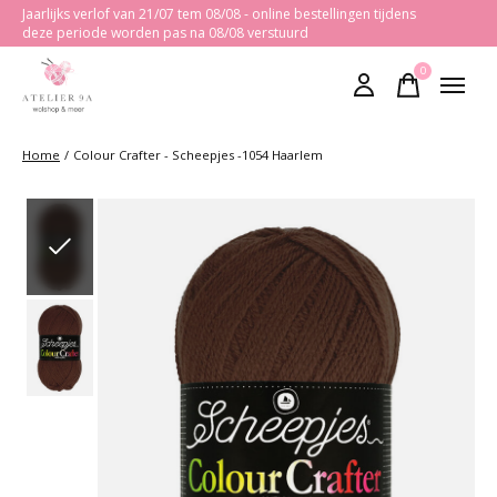
Jaarlijks verlof van 21/07 tem 08/08 - online bestellingen tijdens
deze periode worden pas na 08/08 verstuurd
0
items
Home
/
Colour Crafter - Scheepjes -1054 Haarlem
Slideshow Items