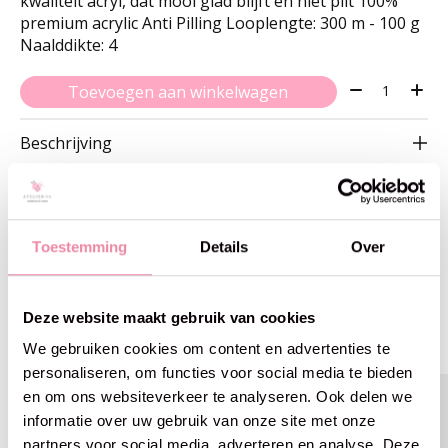
kwaliteit acryl, dat mooi glad blijft en niet pilt 100%
premium acrylic Anti Pilling Looplengte: 300 m - 100 g
Naalddikte: 4
Aantal:
Toevoegen aan winkelwagen
Beschrijving
Toestemming
Details
Over
Gerelateerde producten
Deze website maakt gebruik van cookies
Carousel items
We gebruiken cookies om content en advertenties te
personaliseren, om functies voor social media te bieden
en om ons websiteverkeer te analyseren. Ook delen we
informatie over uw gebruik van onze site met onze
partners voor social media, adverteren en analyse. Deze