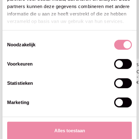
partners kunnen deze gegevens combineren met andere
informatie die u aan ze heeft verstrekt of die ze hebben
verzameld op basis van uw gebruik van hun services.
Toestemmingsselectie
Noodzakelijk
Voorkeuren
Scheepjes
Scheepjes
S
Colour Crafter - Scheepjes
Colour Crafter - Scheepjes
C
-1001 Weert
-1002 Ede
-
€4,25
€4,25
€
Statistieken
Marketing
Blijf op de hoogte
Alles toestaan