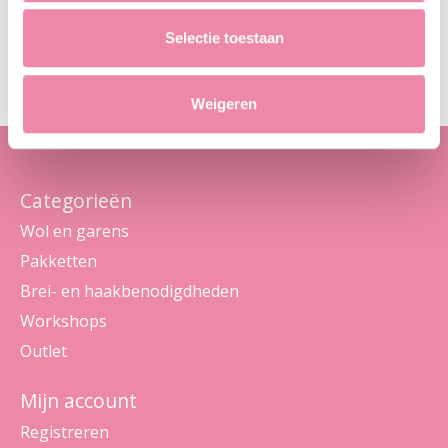
Abo
Selectie toestaan
Maak je geen zorgen, we sturen geen spam
Weigeren
Categorieën
Wol en garens
Pakketten
Brei- en haakbenodigdheden
Workshops
Outlet
Mijn account
Registreren