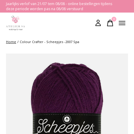
Jaarlijks verlof van 21/07 tem 08/08 - online bestellingen tijdens
deze periode worden pas na 08/08 verstuurd
0
items
Home
/
Colour Crafter - Scheepjes -2007 Spa
Slideshow Items