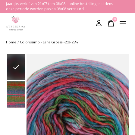
Jaarlijks verlof van 21/07 tem 08/08 - online bestellingen tijdens
deze periode worden pas na 08/08 verstuurd
0
items
Home
/
Colorissimo - Lana Grossa -203-25%
Slideshow Items