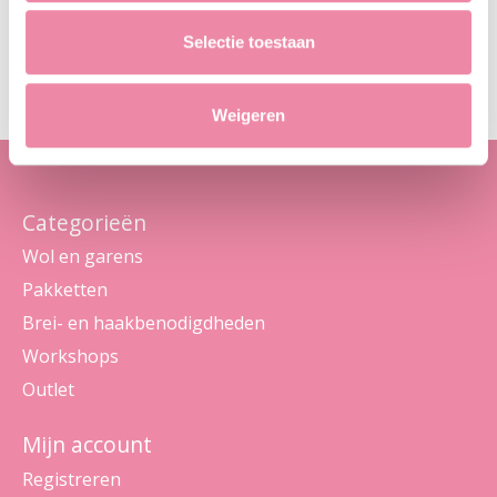
Abo
Selectie toestaan
Maak je geen zorgen, we sturen geen spam
Weigeren
Categorieën
Wol en garens
Pakketten
Brei- en haakbenodigdheden
Workshops
Outlet
Mijn account
Registreren