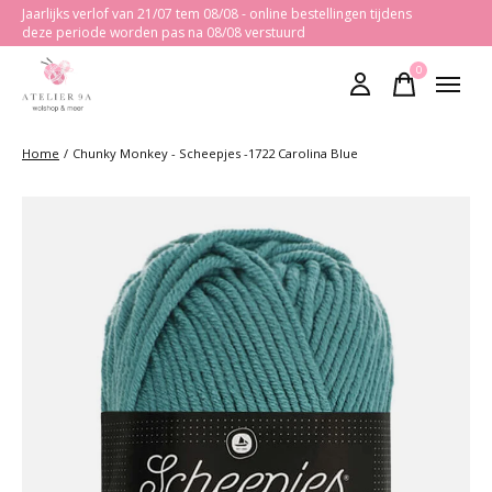
Jaarlijks verlof van 21/07 tem 08/08 - online bestellingen tijdens
deze periode worden pas na 08/08 verstuurd
0
items
Home
/
Chunky Monkey - Scheepjes -1722 Carolina Blue
Slideshow Items