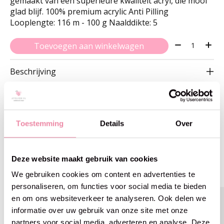
gemaakt van een superieure kwaliteit acryl, die mooi
glad blijf. 100% premium acrylic Anti Pilling
Looplengte: 116 m - 100 g Naalddikte: 5
Aantal:
Toevoegen aan winkelwagen
Beschrijving
Toestemming
Details
Over
Gerelateerde producten
Deze website maakt gebruik van cookies
Carousel items
We gebruiken cookies om content en advertenties te
personaliseren, om functies voor social media te bieden
en om ons websiteverkeer te analyseren. Ook delen we
informatie over uw gebruik van onze site met onze
partners voor social media, adverteren en analyse. Deze