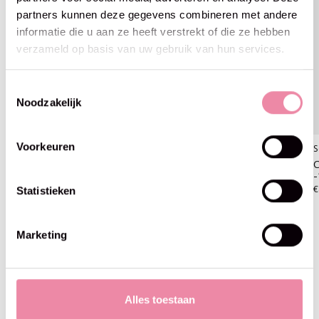
partners kunnen deze gegevens combineren met andere
informatie die u aan ze heeft verstrekt of die ze hebben
verzameld op basis van uw gebruik van hun services.
Toestemmingsselectie
Noodzakelijk
Voorkeuren
Scheepjes
Scheepjes
S
Chunky Monkey - Scheepjes
Chunky Monkey - Scheepjes
C
-1010 Scarlet
-1011 Slate
-
€4,25
€4,25
€
Statistieken
Marketing
Blijf op de hoogte
Alles toestaan