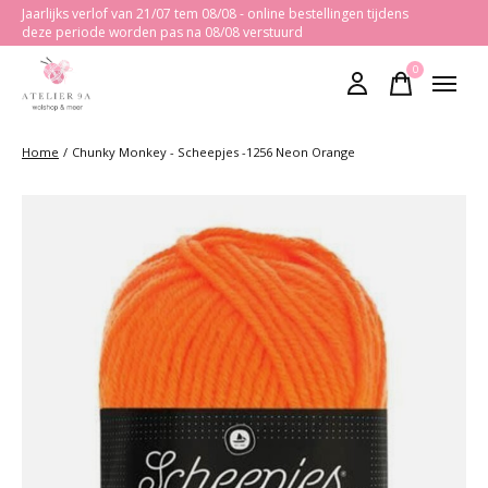
Jaarlijks verlof van 21/07 tem 08/08 - online bestellingen tijdens
deze periode worden pas na 08/08 verstuurd
0
items
Home
/
Chunky Monkey - Scheepjes -1256 Neon Orange
Slideshow Items