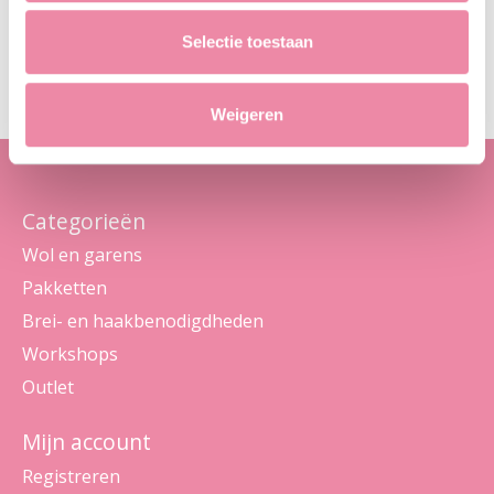
Abo
Selectie toestaan
Maak je geen zorgen, we sturen geen spam
Weigeren
Categorieën
Wol en garens
Pakketten
Brei- en haakbenodigdheden
Workshops
Outlet
Mijn account
Registreren