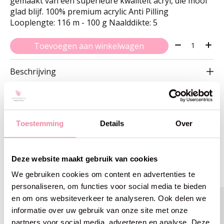
gemaakt van een superieure kwaliteit acryl, die mooi
glad blijf. 100% premium acrylic Anti Pilling
Looplengte: 116 m - 100 g Naalddikte: 5
Aantal:
Toevoegen aan winkelwagen
Beschrijving
Toestemming
Details
Over
Gerelateerde producten
Deze website maakt gebruik van cookies
Carousel items
We gebruiken cookies om content en advertenties te
personaliseren, om functies voor social media te bieden
en om ons websiteverkeer te analyseren. Ook delen we
informatie over uw gebruik van onze site met onze
partners voor social media, adverteren en analyse. Deze