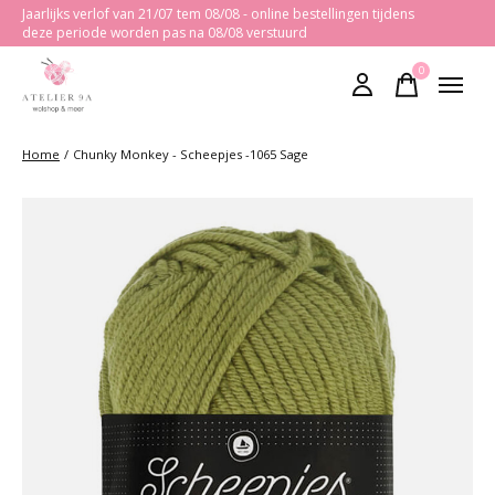
Jaarlijks verlof van 21/07 tem 08/08 - online bestellingen tijdens
deze periode worden pas na 08/08 verstuurd
0
items
Home
/
Chunky Monkey - Scheepjes -1065 Sage
Slideshow Items