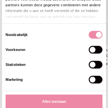
partners kunnen deze gegevens combineren met andere
informatie die u aan ze heeft verstrekt of die ze hebben
verzameld op basis van uw gebruik van hun services.
Toestemmingsselectie
Noodzakelijk
Voorkeuren
Scheepjes
Scheepjes
S
Chunky Monkey - Scheepjes
Chunky Monkey - Scheepjes
C
-1010 Scarlet
-1011 Slate
-
€4,25
€4,25
€
Statistieken
Marketing
Blijf op de hoogte
Alles toestaan