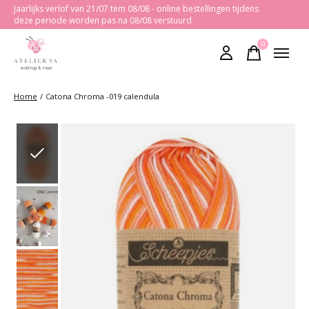
Jaarlijks verlof van 21/07 tem 08/08 - online bestellingen tijdens
deze periode worden pas na 08/08 verstuurd
0
items
Home
/
Catona Chroma -019 calendula
Slideshow Items