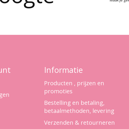
Maak je ge
unt
Informatie
Producten , prijzen en
promoties
ngen
Bestelling en betaling,
betaalmethoden, levering
Verzenden & retourneren