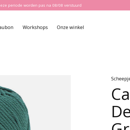
ns deze periode worden pas na 08/08 verstuurd
aubon
Workshops
Onze winkel
Scheepj
Ca
De
Gr