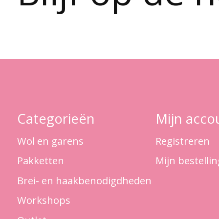
Categorieën
Mijn acco
Wol en garens
Registreren
Pakketten
Mijn bestelli
Brei- en haakbenodigdheden
Workshops