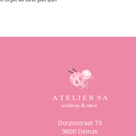
en zorgen, we sturen geen spam
Dorpsstraat 73
9800 Deinze