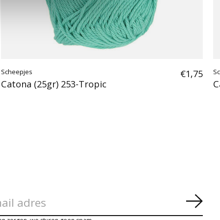
Scheepjes
€1,75
S
Catona (25gr) 253-Tropic
C
Abon