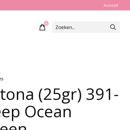
Account
0
items
es
tona (25gr) 391-
ep Ocean
een