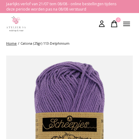
Jaarlijks verlof van 21/07 tem 08/08 - online bestellingen tijdens
deze periode worden pas na 08/08 verstuurd
0
items
Home
/
Catona (25gr) 113-Delphinium
Slideshow Items