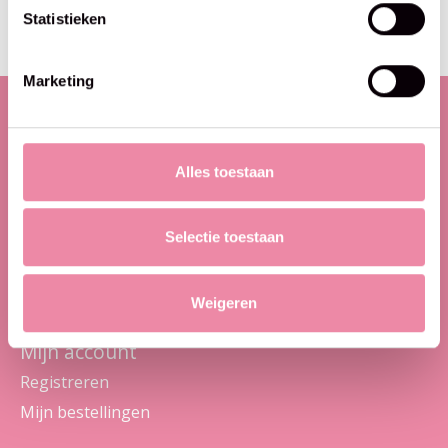
Maak je geen zorgen, we sturen geen spam
Statistieken
Marketing
Categorieën
Alles toestaan
Wol en garens
Pakketten
Selectie toestaan
Brei- en haakbenodigdheden
Workshops
Outlet
Weigeren
Mijn account
Registreren
Mijn bestellingen