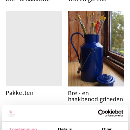
Pakketten
Brei- en
haakbenodigdheden
Toestemming
Details
Over