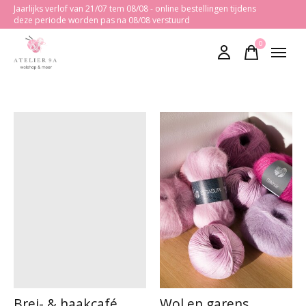
Jaarlijks verlof van 21/07 tem 08/08 - online bestellingen tijdens
deze periode worden pas na 08/08 verstuurd
0
items
Brei- & haakcafé
Wol en garens