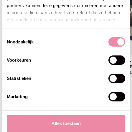
partners kunnen deze gegevens combineren met andere
informatie die u aan ze heeft verstrekt of die ze hebben
verzameld op basis van uw gebruik van hun services.
Toestemmingsselectie
Noodzakelijk
Voorkeuren
Lana Grossa
Lana Grossa
L
Brigitte no2 -01 groen
Brigitte no2 -09 rood
B
€8,95
€8,95
€
Statistieken
Marketing
Blijf op de hoogte
Alles toestaan