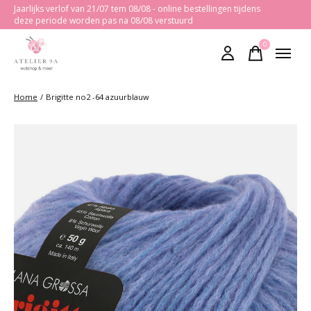
Jaarlijks verlof van 21/07 tem 08/08 - online bestellingen tijdens
deze periode worden pas na 08/08 verstuurd
0
items
Home
/
Brigitte no2 -64 azuurblauw
Slideshow Items