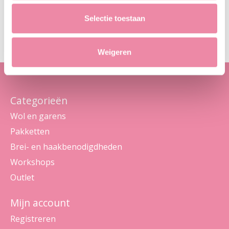
Abo
Selectie toestaan
Maak je geen zorgen, we sturen geen spam
Weigeren
Categorieën
Wol en garens
Pakketten
Brei- en haakbenodigdheden
Workshops
Outlet
Mijn account
Registreren