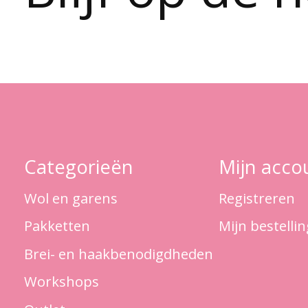
Categorieën
Mijn acco
Wol en garens
Registreren
Pakketten
Mijn bestelli
Brei- en haakbenodigdheden
Workshops