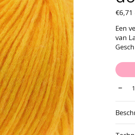
€6,71
Een ve
van La
Geschi
Aantal
Beschr