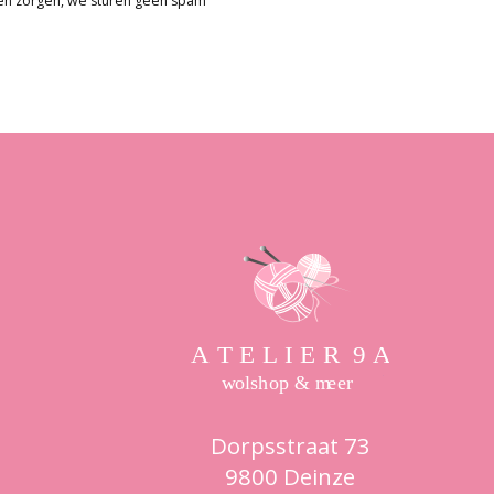
en zorgen, we sturen geen spam
Dorpsstraat 73
9800 Deinze