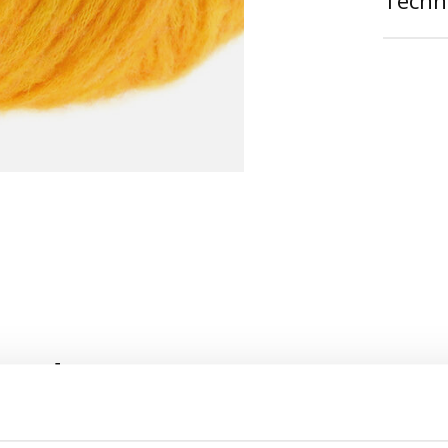
Techni
roducten