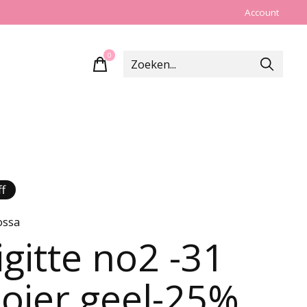
Account
0
items
f
ossa
igitte no2 -31
oier geel-25%