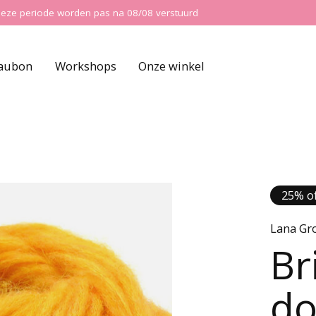
ns deze periode worden pas na 08/08 verstuurd
aubon
Workshops
Onze winkel
25% of
Lana Gr
Br
do