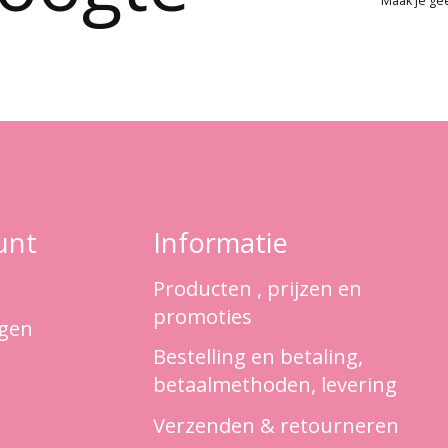
Maak je ge
unt
Informatie
Producten , prijzen en
promoties
ngen
Bestelling en betaling,
betaalmethoden, levering
Verzenden & retourneren