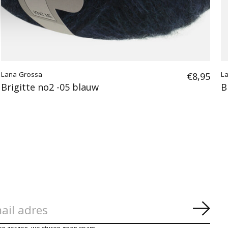
Lana Grossa
€8,95
L
Brigitte no2 -05 blauw
B
Abon