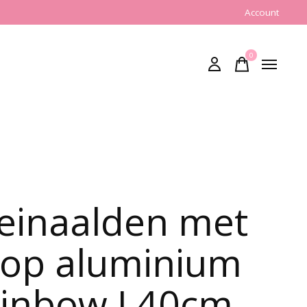
Account
0
items
einaalden met
op aluminium
inbow L40cm