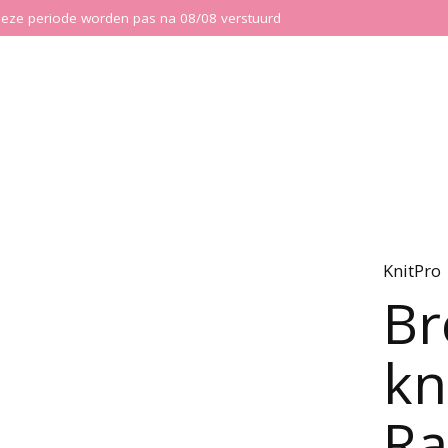
ns deze periode worden pas na 08/08 verstuurd
KnitPro
Br
kn
Ra