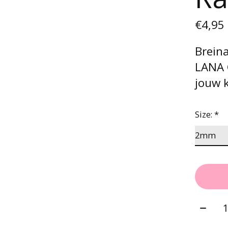
€4,95
Brein
LANA 
jouw 
Size:
*
Aantal