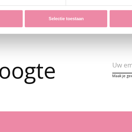
Selectie toestaan
hoogte
Maak je ge