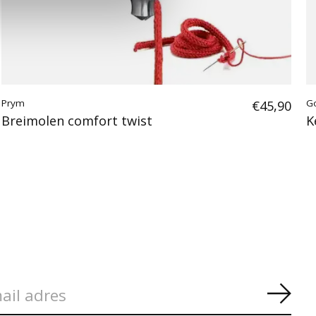
Prym
€45,90
G
Breimolen comfort twist
K
Abon