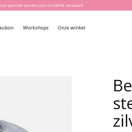
ns deze periode worden pas na 08/08 verstuurd
aubon
Workshops
Onze winkel
Be
st
zi