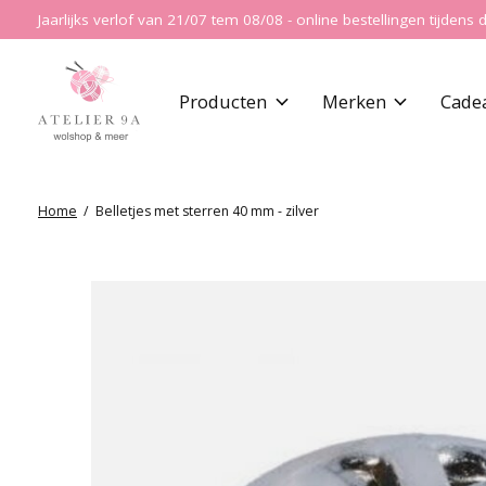
Jaarlijks verlof van 21/07 tem 08/08 - online bestellingen tijde
Producten
Merken
Cade
Home
/
Belletjes met sterren 40 mm - zilver
Slideshow Items