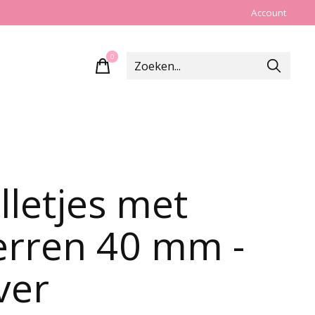
Account
0
items
lletjes met
erren 40 mm -
lver