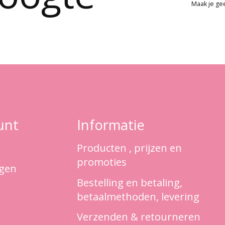
Maak je ge
unt
Informatie
Producten , prijzen en
promoties
ngen
Bestelling en betaling,
betaalmethoden, levering
Verzenden & retourneren