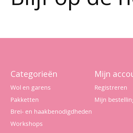
Categorieën
Mijn acco
Wol en garens
Registreren
Pakketten
Mijn bestelli
Brei- en haakbenodigdheden
Workshops