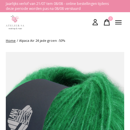
Jaarlijks verlof van 21/07 tem 08/08 - online bestellingen tijdens
deze periode worden pas na 08/08 verstuurd
0
items
Home
/
Alpaca Air 24 jade groen -50%
Slideshow Items