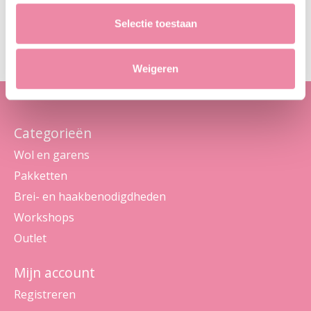
Abo
Selectie toestaan
Maak je geen zorgen, we sturen geen spam
Weigeren
Categorieën
Wol en garens
Pakketten
Brei- en haakbenodigdheden
Workshops
Outlet
Mijn account
Registreren