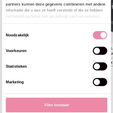
partners kunnen deze gegevens combineren met andere
informatie die u aan ze heeft verstrekt of die ze hebben
verzameld op basis van uw gebruik van hun services.
Toestemmingsselectie
Noodzakelijk
Lana Grossa
Lana Grossa
L
Voorkeuren
Alpaca Air -17-blauw
Alpaca Air 08-tulp oranje
A
-50%
€4,47
€4,47
€
€8,95
Statistieken
€8,95
€8
Marketing
Blijf op de hoogte
Alles toestaan